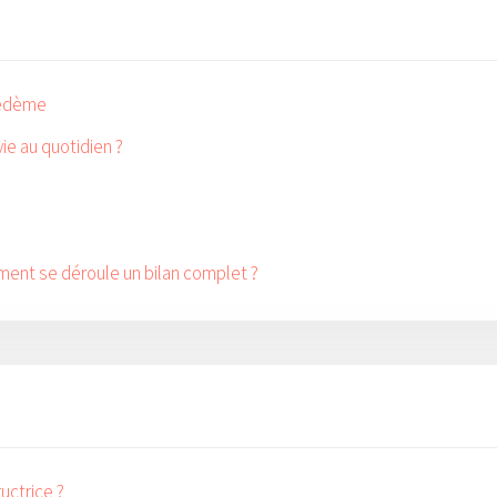
hœdème
ie au quotidien ?
mment se déroule un bilan complet ?
uctrice ?