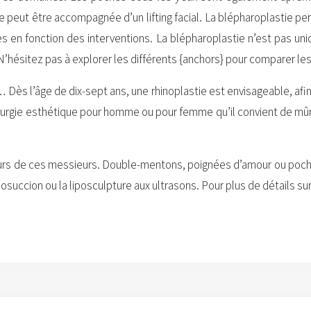
le peut être accompagnée d’un lifting facial. La blépharoplastie pe
sibles en fonction des interventions. La blépharoplastie n’est pas
N’hésitez pas à explorer les différents {anchors} pour comparer les
… Dès l’âge de dix-sept ans, une rhinoplastie est envisageable, afi
hirurgie esthétique pour homme ou pour femme qu’il convient de mûr
deurs de ces messieurs. Double-mentons, poignées d’amour ou poche
 liposuccion ou la liposculpture aux ultrasons. Pour plus de détails 