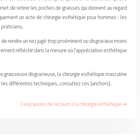
rmet de retirer les poches de graisses qui donnent au regard
 uniquement un acte de chirurgie esthétique pour hommes : les
 praticiens.
n de rendre un nez jugé trop proéminent ou disgracieux moins
ement réfléchir dans la mesure où l’appréciation esthétique
 graisseuse disgracieuse, la chirurgie esthétique masculine
sur les différentes techniques, consultez ces {anchors}.
Cinq raisons de recourir à la chirurgie esthétique